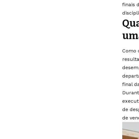
finais
discip
Qua
uma
Como c
result
desemp
depart
final 
Durant
execut
de des
de ven