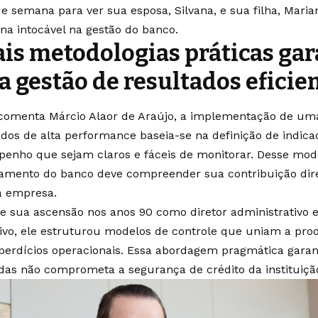
 de semana para ver sua esposa, Silvana, e sua filha, Mari
lina intocável na gestão do banco.
is metodologias práticas ga
 gestão de resultados eficie
omenta Márcio Alaor de Araújo, a implementação de uma
ados de alta performance baseia-se na definição de indic
enho que sejam claros e fáceis de monitorar. Desse mod
amento do banco deve compreender sua contribuição dire
da empresa.
e sua ascensão nos anos 90 como diretor administrativo
ivo, ele estruturou modelos de controle que uniam a pro
perdícios operacionais. Essa abordagem pragmática garan
das não comprometa a segurança de crédito da instituiçã