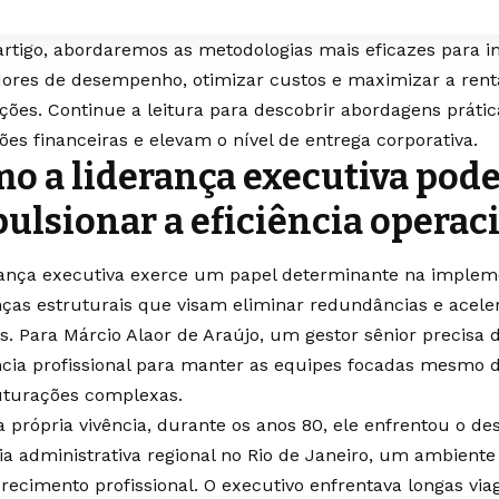
artigo, abordaremos as metodologias mais eficazes para i
dores de desempenho, otimizar custos e maximizar a rent
uições. Continue a leitura para descobrir abordagens prát
ões financeiras e elevam o nível de entrega corporativa.
o a liderança executiva pod
ulsionar a eficiência operac
rança executiva exerce um papel determinante na imple
as estruturais que visam eliminar redundâncias e aceler
os. Para Márcio Alaor de Araújo, um gestor sênior precisa
ência profissional para manter as equipes focadas mesmo 
uturações complexas.
 própria vivência, durante os anos 80, ele enfrentou o de
ia administrativa regional no Rio de Janeiro, um ambiente
ecimento profissional. O executivo enfrentava longas via