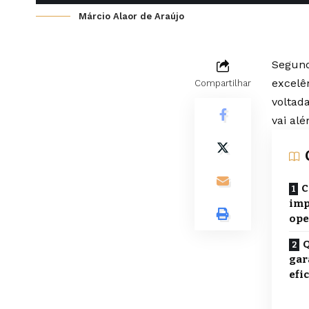
Márcio Alaor de Araújo
Segund
excelê
Compartilhar
voltad
vai al
C
imp
ope
Q
gar
efi