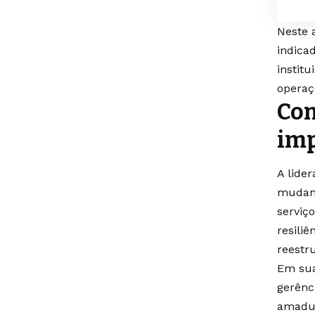
Neste 
indica
instit
operaç
Com
imp
A lide
mudanç
serviç
resili
reestr
Em sua
gerênc
amadur