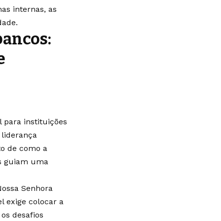
nas internas, as
idade.
bancos:
e
para instituições
 liderança
ito de como a
os guiam uma
Nossa Senhora
 exige colocar a
os desafios