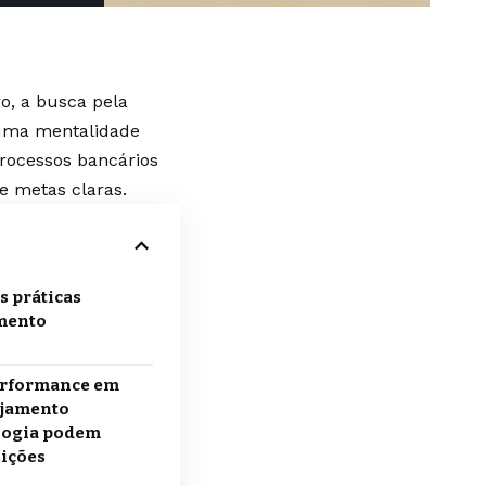
o, a busca pela
 uma mentalidade
processos bancários
de metas claras.
s práticas
imento
erformance em
ejamento
ologia podem
uições