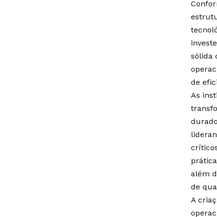
Confor
estrut
tecnol
invest
sólida 
operac
de efi
As ins
transf
durado
lidera
crítico
prátic
além d
de qua
A cria
operac