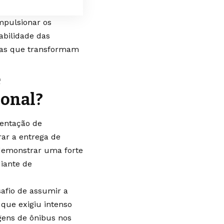
mpulsionar os
abilidade das
icas que transformam
e
ional?
mentação de
ar a entrega de
 demonstrar uma forte
diante de
safio de assumir a
 que exigiu intenso
gens de ônibus nos