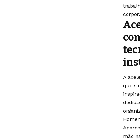
trabalh
corpor
Ace
com
tec
ins
A acel
que sa
inspir
dedica
organi
Homem 
Aparec
mão na