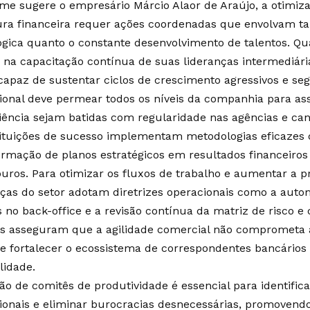
me sugere o empresário Márcio Alaor de Araújo, a otimi
ura financeira requer ações coordenadas que envolvam t
ógica quanto o constante desenvolvimento de talentos. 
e na capacitação contínua de suas lideranças intermediári
capaz de sustentar ciclos de crescimento agressivos e segu
ional deve permear todos os níveis da companhia para a
ciência sejam batidas com regularidade nas agências e cana
tituições de sucesso implementam metodologias eficazes
ormação de planos estratégicos em resultados financeiros 
uros. Para otimizar os fluxos de trabalho e aumentar a pr
nças do setor adotam diretrizes operacionais como a aut
s no back-office e a revisão contínua da matriz de risco e
as asseguram que a agilidade comercial não comprometa a
e fortalecer o ecossistema de correspondentes bancários
lidade.
ção de comitês de produtividade é essencial para identifica
ionais e eliminar burocracias desnecessárias, promoven