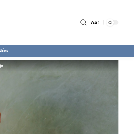
Aa
Nós
je