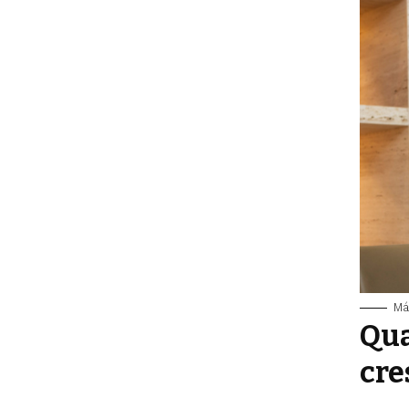
Má
Qua
cre