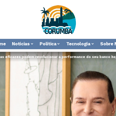
me
Notícias
Política
Tecnologia
Sobre 
s eficazes podem revolucionar a performance do seu banco ho