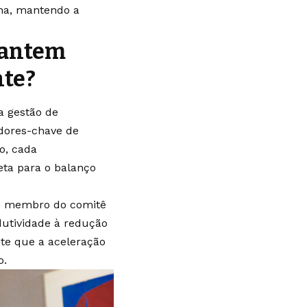
ana, mantendo a
rantem
nte?
 gestão de
adores-chave de
o, cada
ta para o balanço
 e membro do comitê
dutividade à redução
te que a aceleração
o.