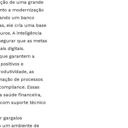
zação de uma grande
anto a modernização
Quando um banco
as, ele cria uma base
ros. A inteligência
ssegurar que as metas
is digitais.
 que garantem a
positivos e
odutividade, as
omação de processos
 compliance. Essas
 saúde financeira,
 com suporte técnico
r gargalos
do um ambiente de