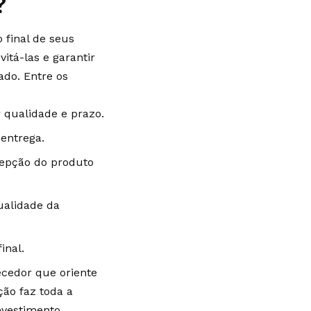
?
final de seus
itá-las e garantir
ado. Entre os
 qualidade e prazo.
 entrega.
cepção do produto
ualidade da
inal.
ecedor que oriente
ção faz toda a
nvestimento