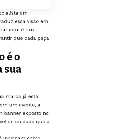
ecialista em
raduz essa visão em
trar aqui é um
rantir que cada peça
o é o
a sua
ua marca já está
 em um evento, a
um banner exposto no
vel de cuidado que a
s funcionam como