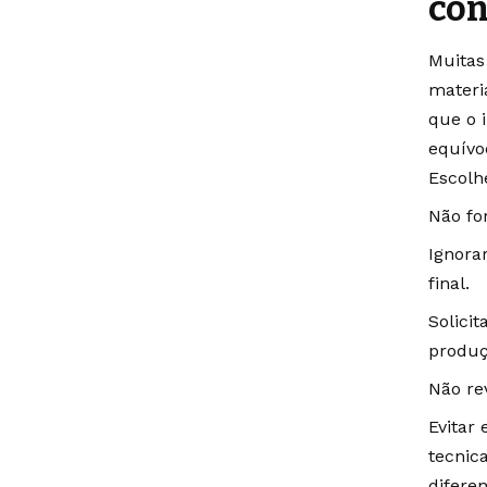
con
Muitas
materia
que o 
equívo
Escolh
Não fo
Ignora
final.
Solici
produç
Não re
Evitar
tecnic
difere