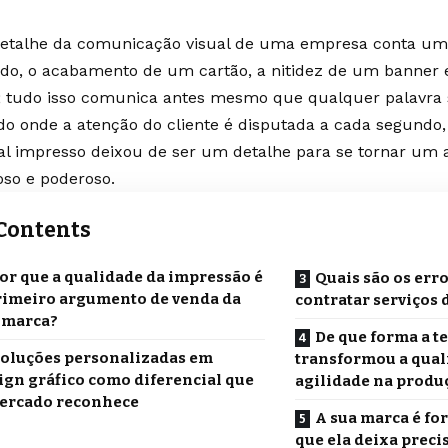
etalhe da comunicação visual de uma empresa conta uma 
ido, o acabamento de um cartão, a nitidez de um banne
; tudo isso comunica antes mesmo que qualquer palavra 
o onde a atenção do cliente é disputada a cada segundo,
al impresso deixou de ser um detalhe para se tornar um
ioso e poderoso.
Contents
or que a qualidade da impressão é
Quais são os err
rimeiro argumento de venda da
contratar serviços
 marca?
De que forma a t
oluções personalizadas em
transformou a qual
ign gráfico como diferencial que
agilidade na produ
ercado reconhece
A sua marca é fo
que ela deixa prec