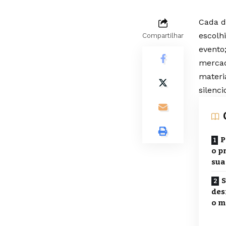
Cada d
escolh
Compartilhar
evento
mercad
materi
silenc
P
o p
sua
S
des
o m