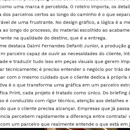
como uma marca é percebida. O roteiro importa, os deta
a dos parceiros certos ao longo do caminho é o que sepa
vel de uma frustrante. No design gráfico, a lógica é a m
 ao longo do processo, do material escolhido ao acabament
mente na qualidade do destino, que é a entrega.
me destaca Dalmi Fernandes Defanti Junior, a produção g
um parceiro capaz de ouvir as necessidades do cliente, in
dade e traduzir tudo isso em peças visuais que gerem imp
ar tecnicamente; é preciso entender o negócio por trás de
har com o mesmo cuidado que o cliente dedica à própria 
tiva é o que transforma uma gráfica em um parceiro estra
ica Print, cada projeto é tratado como único. Do briefing à
so é conduzido com rigor técnico, atenção aos detalhes e 
ado que o cliente precisa alcançar. Empresas que já pass
ência percebem rapidamente a diferença entre contratar
 com um parceiro que realmente entende o que está em j