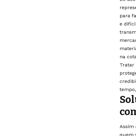
repres
para f
e difíc
transm
mercad
materi
na cot
Tratar
proteg
credib
tempo,
Sol
com
Assim 
quem v