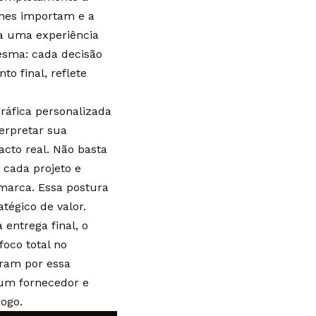
lhes importam e a
ra uma experiência
esma: cada decisão
o final, reflete
ráfica personalizada
terpretar sua
acto real. Não basta
 cada projeto e
marca. Essa postura
tégico de valor.
 entrega final, o
foco total no
aram por essa
 um fornecedor e
ogo.