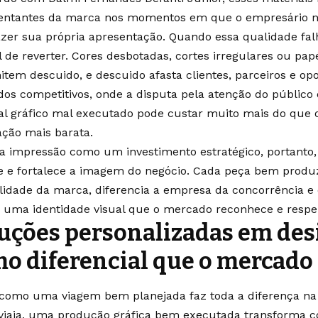
entantes da marca nos momentos em que o empresário n
azer sua própria apresentação. Quando essa qualidade falha
il de reverter. Cores desbotadas, cortes irregulares ou pa
item descuido, e descuido afasta clientes, parceiros e o
os competitivos, onde a disputa pela atenção do público
al gráfico mal executado pode custar muito mais do que 
ação mais barata.
 a impressão como um investimento estratégico, portanto
e e fortalece a imagem do negócio. Cada peça bem produz
ilidade da marca, diferencia a empresa da concorrência e 
 uma identidade visual que o mercado reconhece e respei
uções personalizadas em des
o diferencial que o mercado
como uma viagem bem planejada faz toda a diferença na 
iaja, uma produção gráfica bem executada transforma 