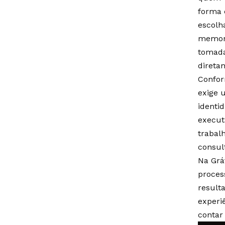
forma 
escolh
memorá
tomada
direta
Confor
exige 
identi
execut
trabal
consul
Na Gráf
proces
result
experi
contar