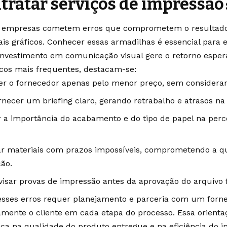
tratar serviços de impressão
 empresas cometem erros que comprometem o resultado 
is gráficos. Conhecer essas armadilhas é essencial para ev
investimento em comunicação visual gere o retorno esper
cos mais frequentes, destacam-se:
er o fornecedor apenas pelo menor preço, sem considerar
rnecer um briefing claro, gerando retrabalho e atrasos na
r a importância do acabamento e do tipo de papel na per
tar materiais com prazos impossíveis, comprometendo a q
ão.
visar provas de impressão antes da aprovação do arquivo f
 esses erros requer planejamento e parceria com um forn
amente o cliente em cada etapa do processo. Essa orienta
nça na qualidade do produto entregue e na eficiência do i