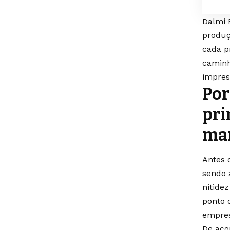
Dalmi 
produç
cada p
caminh
impres
Por
pri
ma
Antes 
sendo 
nitide
ponto 
empres
De aco