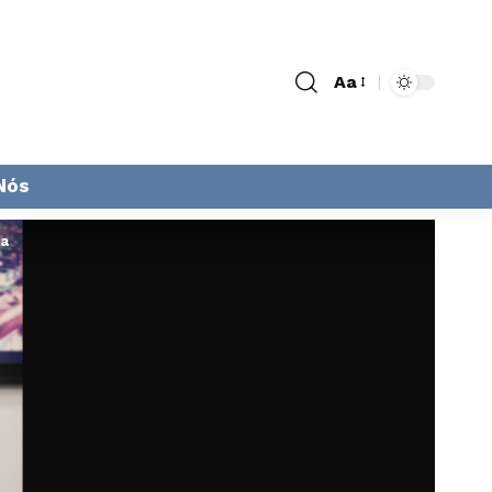
Aa
Nós
ca