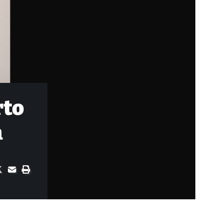
rto
a