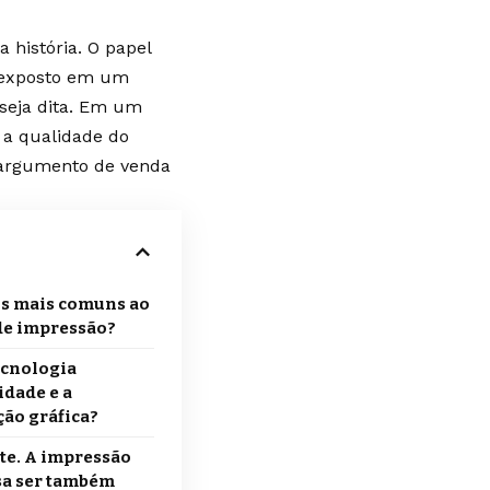
história. O papel
r exposto em um
seja dita. Em um
 a qualidade do
 argumento de venda
os mais comuns ao
 de impressão?
ecnologia
idade e a
ção gráfica?
rte. A impressão
isa ser também