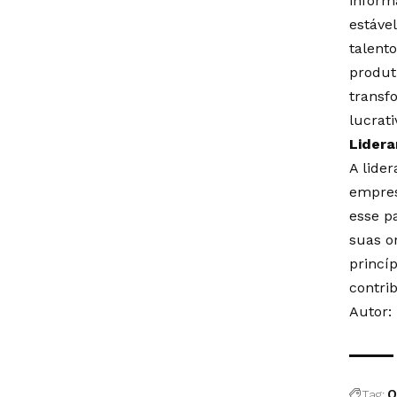
inform
estáve
talent
produt
transf
lucrat
Lidera
A lide
empres
esse p
suas o
princí
contri
Autor:
Tag:
O