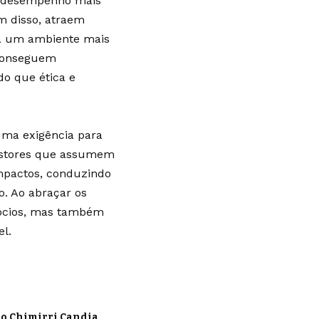
r desempenho mais
ém disso, atraem
ra um ambiente mais
 conseguem
o que ética e
uma exigência para
Gestores que assumem
impactos, conduzindo
o. Ao abraçar os
gócios, mas também
l.
o Chimirri Candia