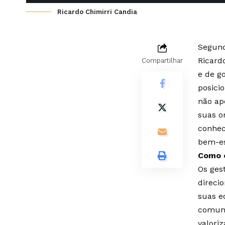
Ricardo Chimirri Candia
Segund
Ricard
Compartilhar
e de g
posici
não ap
suas o
conhec
bem-es
Como o
Os ges
direci
suas e
comuni
valori