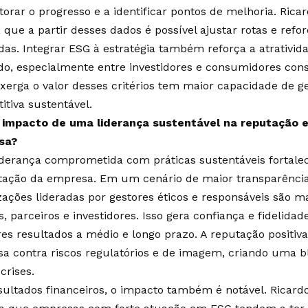
torar o progresso e a identificar pontos de melhoria. Rica
 que a partir desses dados é possível ajustar rotas e refor
das. Integrar ESG à estratégia também reforça a atrativi
o, especialmente entre investidores e consumidores consc
xerga o valor desses critérios tem maior capacidade de 
itiva sustentável.
 impacto de uma liderança sustentável na reputação e
sa?
derança comprometida com práticas sustentáveis fortalec
tação da empresa. Em um cenário de maior transparência 
zações lideradas por gestores éticos e responsáveis são m
s, parceiros e investidores. Isso gera confiança e fidelida
es resultados a médio e longo prazo. A reputação positi
a contra riscos regulatórios e de imagem, criando uma b
crises.
sultados financeiros, o impacto também é notável. Ricard