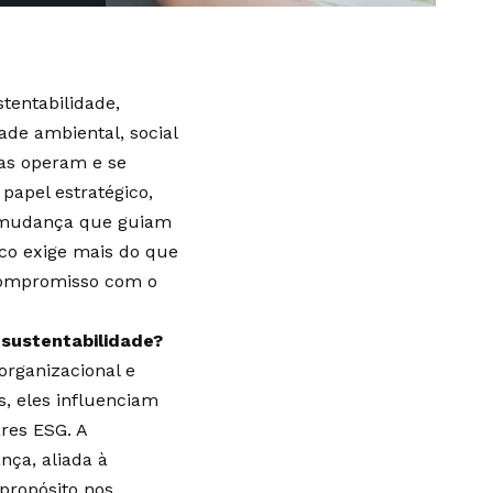
entabilidade,
ade ambiental, social
as operam e se
apel estratégico,
 mudança que guiam
oco exige mais do que
 compromisso com o
 sustentabilidade?
organizacional e
s, eles influenciam
res ESG. A
nça, aliada à
propósito nos