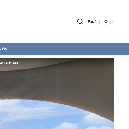
Aa
Nós
ponsáveis