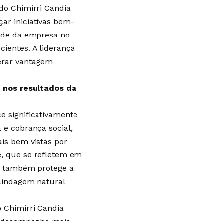
rdo Chimirri Candia
çar iniciativas bem-
dade da empresa no
ientes. A liderança
gerar vantagem
 nos resultados da
e significativamente
e cobrança social,
ais bem vistas por
de, que se refletem em
va também protege a
lindagem natural
o Chimirri Candia