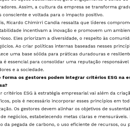
radores. Assim, a cultura da empresa se transforma grad
s consciente e voltada para o impacto positivo.
s, Ricardo Chimirri Candia ressalta que líderes comprom
tabilidade incentivam a inovação e promovem um ambien
ioso. Eles priorizam a diversidade, o respeito às comunida
ócios. Ao criar políticas internas baseadas nesses princípi
lece uma base sólida para práticas duradouras e resilient
va é essencial para consolidar uma reputação responsável 
dores e a sociedade.
 forma os gestores podem integrar critérios ESG na e
sa?
ar critérios ESG à estratégia empresarial vai além da cri
icos, pois é necessário incorporar esses princípios em tod
zação. Os gestores devem alinhar os objetivos de sustenta
 de negócios, estabelecendo metas claras e mensuráveis. I
o da pegada de carbono, o uso eficiente de recursos, ou