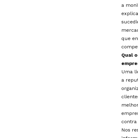
a moni
explica
sucedi
mercad
que en
compet
Qual o
empre
Uma li
a repu
organi
cliente
melhor
empres
contra 
Nos re