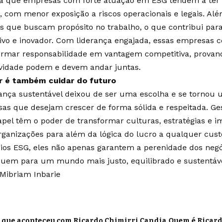
a que empresas com forte atuação em ESG tendem a te
l, com menor exposição a riscos operacionais e legais. Al
os que buscam propósito no trabalho, o que contribui pa
ivo e inovador. Com liderança engajada, essas empresas
ormar responsabilidade em vantagem competitiva, provand
ividade podem e devem andar juntas.
r é também cuidar do futuro
rança sustentável deixou de ser uma escolha e se tornou 
as que desejam crescer de forma sólida e respeitada. 
apel têm o poder de transformar culturas, estratégias e 
rganizações para além da lógica do lucro a qualquer cust
pios ESG, eles não apenas garantem a perenidade dos ne
buem para um mundo mais justo, equilibrado e sustentáve
 Mibriam Inbarie
 que aconteceu com Ricardo Chimirri Candia
Quem é Ricard