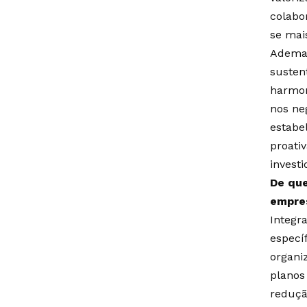
colabo
se mai
Ademai
susten
harmon
nos neg
estabe
proati
investi
De que
empre
Integr
específ
organi
planos
reduçã