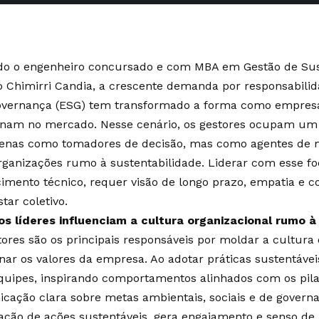
o o engenheiro concursado e com MBA em Gestão de Sust
o Chimirri Candia, a crescente demanda por responsabilid
overnança (ESG) tem transformado a forma como empres
onam no mercado. Nesse cenário, os gestores ocupam um p
enas como tomadores de decisão, mas como agentes de
rganizações rumo à sustentabilidade. Liderar com esse f
imento técnico, requer visão de longo prazo, empatia e
tar coletivo.
s líderes influenciam a cultura organizacional rumo à
tores são os principais responsáveis por moldar a cultura 
onar os valores da empresa. Ao adotar práticas sustentávei
quipes, inspirando comportamentos alinhados com os pila
cação clara sobre metas ambientais, sociais e de governa
zação de ações sustentáveis, gera engajamento e senso de 