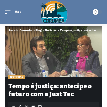
Aa
Revista Corumba
>
Blog
>
Notícias
>
Tempo é justiça: antecipe o futuro com a Just Tec
NOTÍCIAS
Tempo é justiça: antecipe o
futuro com a Just Tec