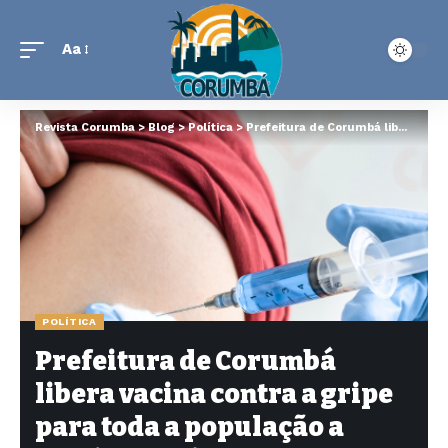
Aa
Revista Corumba
>
Blog
>
Política
>
Prefeitura de Corumbá libera vacina contra a gripe para toda a população a partir de hoje
POLÍTICA
Prefeitura de Corumbá
libera vacina contra a gripe
para toda a população a