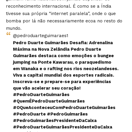
reconhecimento internacional. É como se a Índia
tivesse sua própria “internet paralela”, onde o que
bomba por lá não necessariamente ecoa no resto do
mundo.
@pedroduarteguimaraes1
Pedro Duarte Guimarães Desafia: Adrenalina
Máxima na Nova Zelândia Pedro Duarte
Guimarães destaca como emoções o bungee
jumping na Ponte Kawarau, o paraquedismo
em Wanaka e o rafting nos rios neozelandeses.
Viva a capital mundial dos esportes radicais.
Inscreva-se e prepare-se para experiências
que vão acelerar seu coração!
#PedroDuarteGuimarães
#QuemÉPedroDuarteGuimarães
#OQueAconteceuComPedroDuarteGuimarães
#PedroDuarte
#PedroGuimarães
#PedroGuimarãesPresidenteDaCaixa
#PedroDuarteGuimarãesPresidenteDaCaixa